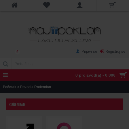
Prijavi se
Registruj se
€
0 proizvod(a) - 0.00€
»
»
Početak
Povod
Rođendan
ROĐENDAN