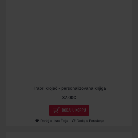
Hrabri krojač - personalizovana knjiga
37.00€
DODAJ U KORPU
Dodaj u Listu Želja
Dodaj u Poređenje