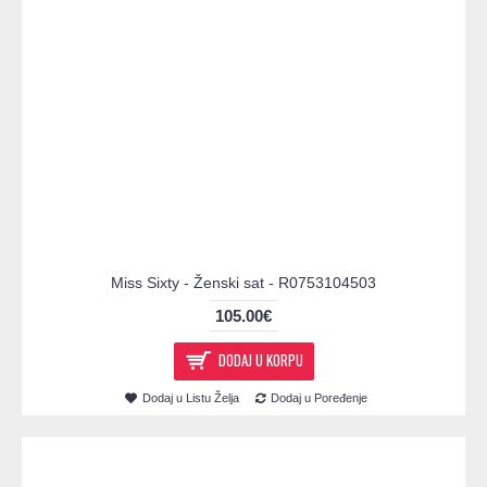
Miss Sixty - Ženski sat - R0753104503
105.00€
DODAJ U KORPU
Dodaj u Listu Želja
Dodaj u Poređenje