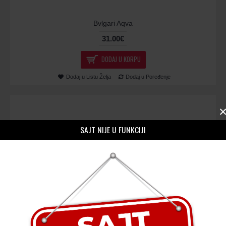
Bvlgari Aqva
31.00€
DODAJ U KORPU
Dodaj u Listu Želja
Dodaj u Poređenje
SAJT NIJE U FUNKCIJI