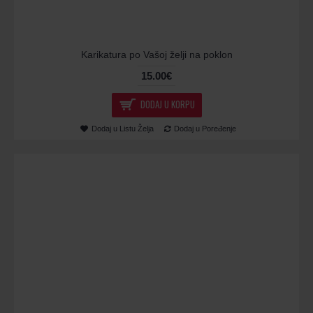
Karikatura po Vašoj želji na poklon
15.00€
DODAJ U KORPU
Dodaj u Listu Želja
Dodaj u Poređenje