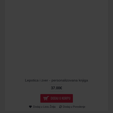
Lepotica i zver - personalizovana knjiga
37.00€
DODAJ U KORPU
Dodaj u Listu Želja
Dodaj u Poređenje