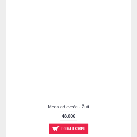
Meda od cveća - Žuti
48.00€
DODAJ U KORPU