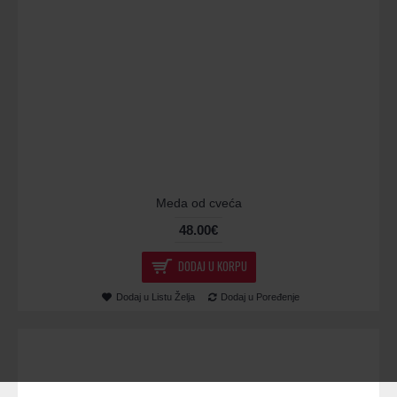
Meda od cveća
48.00€
DODAJ U KORPU
Dodaj u Listu Želja
Dodaj u Poređenje