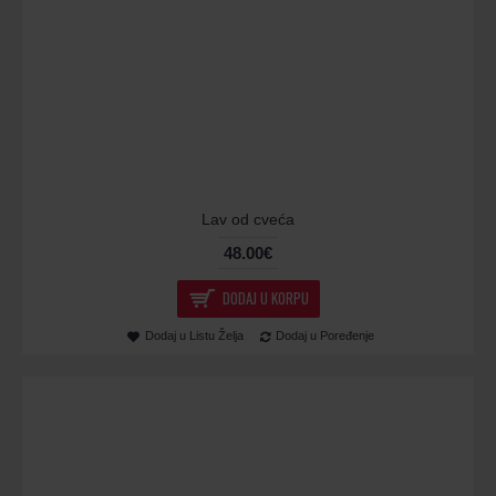
Lav od cveća
48.00€
DODAJ U KORPU
Dodaj u Listu Želja
Dodaj u Poređenje