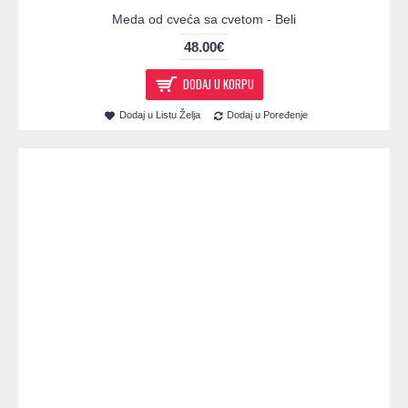
Meda od cveća sa cvetom - Beli
48.00€
DODAJ U KORPU
Dodaj u Listu Želja
Dodaj u Poređenje