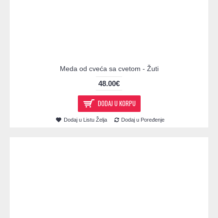
Meda od cveća sa cvetom - Žuti
48.00€
DODAJ U KORPU
Dodaj u Listu Želja
Dodaj u Poređenje