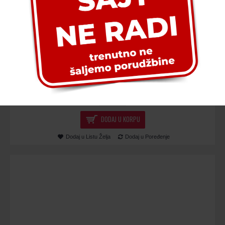
Dva maltezera od cveća
65.00€
DODAJ U KORPU
Dodaj u Listu Želja
Dodaj u Poređenje