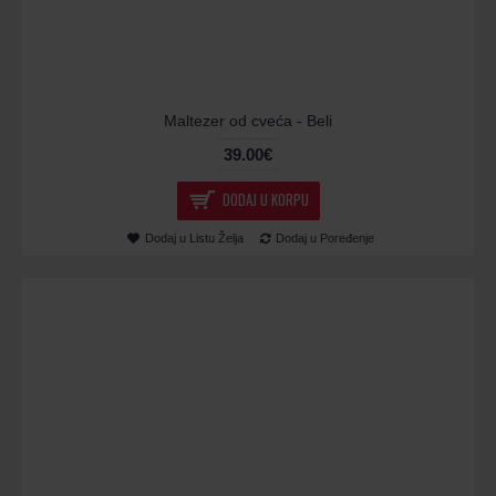
Maltezer od cveća - Beli
39.00€
DODAJ U KORPU
Dodaj u Listu Želja
Dodaj u Poređenje