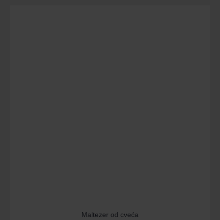
Maltezer od cveća