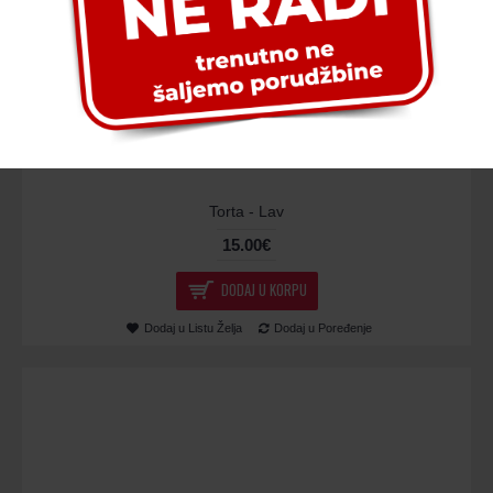
Torta - Lav
15.00€
DODAJ U KORPU
Dodaj u Listu Želja
Dodaj u Poređenje