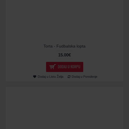
Torta - Fudbalska lopta
15.00€
DODAJ U KORPU
Dodaj u Listu Želja
Dodaj u Poređenje