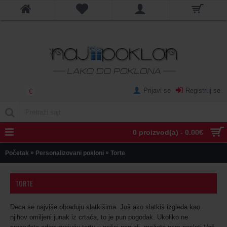
Prijavi se
Registruj se
€
0 proizvod(a) - 0.00€
»
»
Početak
Personalizovani pokloni
Torte
TORTE
Deca se najviše obraduju slatkišima. Još ako slatkiš izgleda kao
njihov omiljeni junak iz crtaća, to je pun pogodak. Ukoliko ne