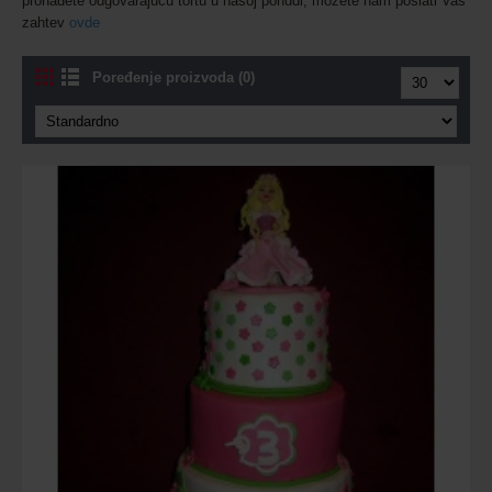
pronađete odgovarajuću tortu u našoj ponudi, možete nam poslati Vaš
zahtev
ovde
Poređenje proizvoda (0)