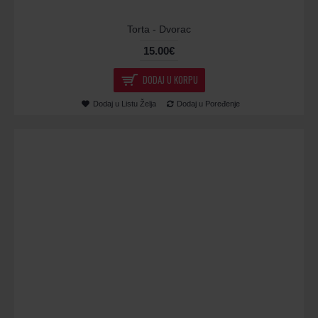
Torta - Dvorac
15.00€
DODAJ U KORPU
Dodaj u Listu Želja
Dodaj u Poređenje