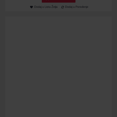
Dodaj u Listu Želja
Dodaj u Poređenje