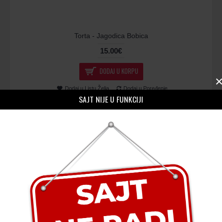
Torta - Jagodica Bobica
15.00€
DODAJ U KORPU
Dodaj u Listu Želja
Dodaj u Poređenje
SAJT NIJE U FUNKCIJI