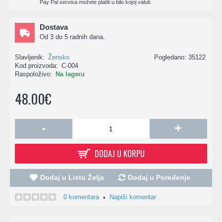
Pay Pal servisa možete platiti u bilo kojoj valuti.
Dostava
Od 3 do 5 radnih dana.
Slavljenik:
Žensko
Pogledano: 35122
Kod proizvoda:
C-004
Raspoloživo:
Na lageru
48.00€
-
+
DODAJ U KORPU
Dodaj u Listu Želja
Dodaj u Poređenje
0 komentara
Napiši komentar
•