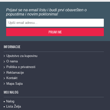
Prijavi se na email listu i budi prvi obavešten o
popustima i novim poklonima!
PRIJAVI ME
INFORMACIJE
Uputstvo za kupovinu
O nama
Politika o privatnosti
Reklamacije
Kontakt
Mapa Sajta
MOJ NALOG
Nalog
Lista Želja