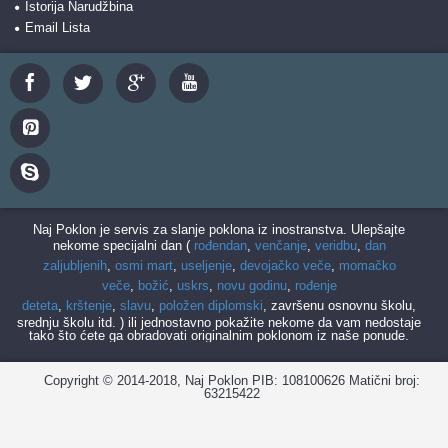
Istorija Narudžbina
Email Lista
Naj Poklon
je servis za slanje poklona iz inostranstva. Ulepšajte
nekome specijalni dan (
rođendan
,
venčanje
,
veridbu
,
dan
zaljubljenih
,
osmi mart
,
useljenje
,
devojačko veče
,
momačko
veče
,
božić
,
uskrs
,
novu godinu
,
rođenje
deteta
,
krštenje
,
slavu
,
položen diplomski
, završenu osnovnu školu,
srednju školu itd. ) ili jednostavno pokažite nekome da vam nedostaje
tako što ćete ga obradovati originalnim poklonom iz naše ponude.
Copyright © 2014-2018, Naj Poklon PIB: 108100626 Matični broj:
63215422