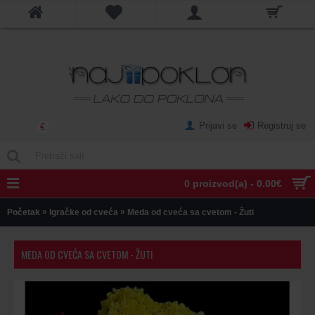
Prijavi se
Registruj se
€
0 proizvod(a) - 0.00€
»
»
Početak
Igračke od cveća
Meda od cveća sa cvetom - Žuti
MEDA OD CVEĆA SA CVETOM - ŽUTI