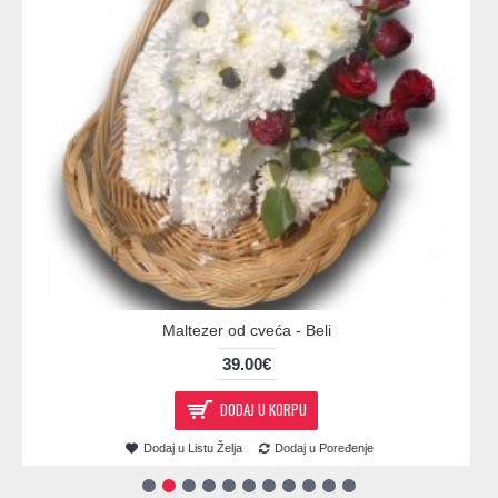
Maltezer od cveća - Beli
39.00€
DODAJ U KORPU
Dodaj u Listu Želja
Dodaj u Poređenje