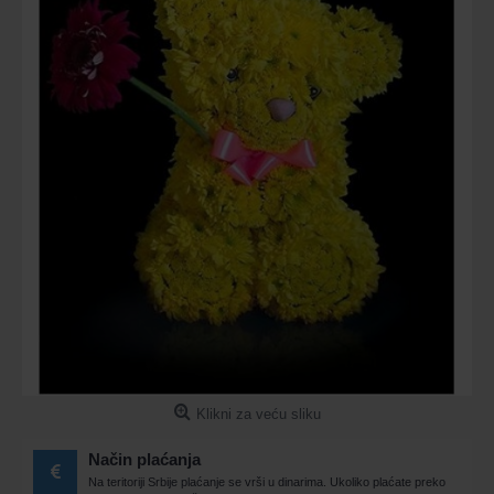
Klikni za veću sliku
Način plaćanja
Na teritoriji Srbije plaćanje se vrši u dinarima. Ukoliko plaćate preko