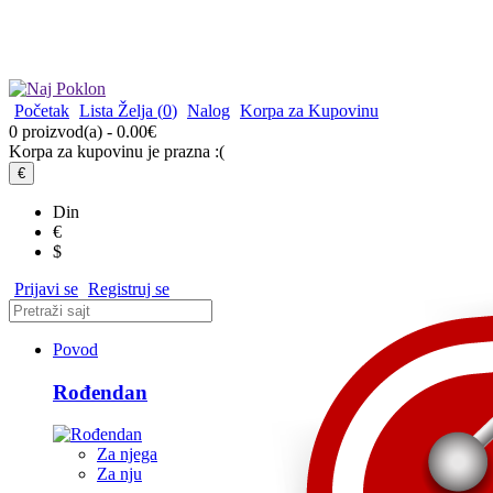
Početak
Lista Želja (
0
)
Nalog
Korpa za Kupovinu
0 proizvod(a) - 0.00€
Korpa za kupovinu je prazna :(
€
Din
€
$
Prijavi se
Registruj se
Povod
Rođendan
Za njega
Za nju