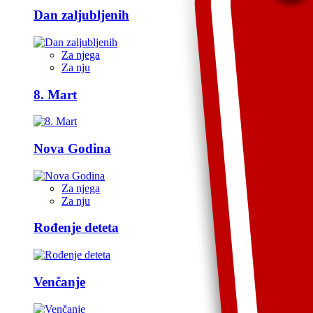
Dan zaljubljenih
Za njega
Za nju
8. Mart
Nova Godina
Za njega
Za nju
Rođenje deteta
Venčanje