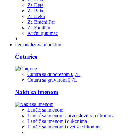
Za Dete
Za Baku
Za Deku
Za Bračni Par
Za Familiju
Kućni ljubimac
+
Personalizovani pokloni
Čuturice
Čutura sa duborezom 0,7L
Čutura sa gravurom 0,7L
Nakit sa imenom
Lančić sa imenom
Lančić sa imenom - prvo slovo sa cirkonima
Lančič sa imenom i cirkonima
Lančić sa imenom i cvet sa cirkonima