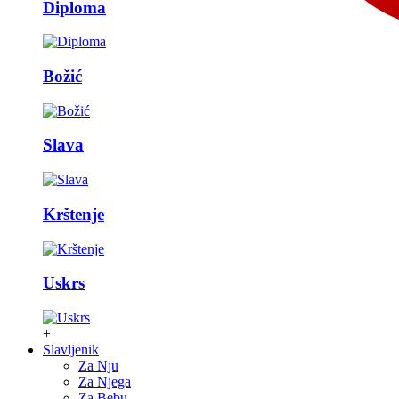
Diploma
Božić
Slava
Krštenje
Uskrs
+
Slavljenik
Za Nju
Za Njega
Za Bebu