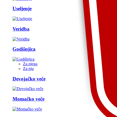
Useljenje
Veridba
Godišnjica
Za njega
Za nju
Devojačko veče
Momačko veče