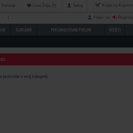
Korpa za Kupovin
Početak
Nalog
Lista Želja (
0
)
Prijavi se
Registru
€
VOD
SLAVLJENIK
PERSONALIZOVANI POKLONI
GEDŽETI
KRS
 proizvoda u ovoj kategoriji.