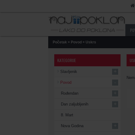
PO
»
»
Početak
Povod
Uskrs
KATEGORIJE
US
+
Slavljenik
Nema
-
Povod
+
Rođendan
+
Dan zaljubljenih
8. Mart
+
Nova Godina