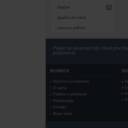
+
Gedžeti
Igračke od cveća
Luksuzni pokloni
Prijavi se na email listu i budi prvi 
poklonima!
INFORMACIJE
MOJ
Uputstvo za kupovinu
N
L
O nama
I
Politika o privatnosti
E
Reklamacije
Kontakt
Mapa Sajta