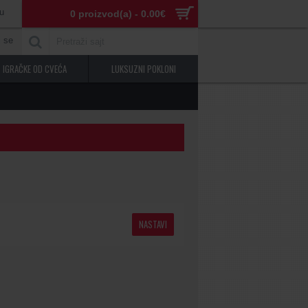
u
0 proizvod(a) - 0.00€
j se
IGRAČKE OD CVEĆA
LUKSUZNI POKLONI
NASTAVI