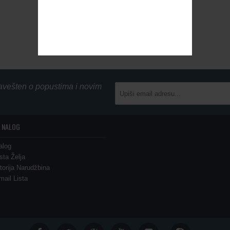
obavešten o popustima i novim
 NALOG
alog
ista Želja
storija Narudžbina
mail Lista