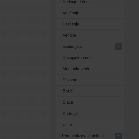
Rođenje deteta
Venčanje
Useljenje
Veridba
+
Godišnjica
Devojačko veče
Momačko veče
Diploma
Božić
Slava
Krštenje
Uskrs
+
Personalizovani pokloni